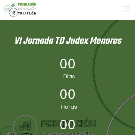
VI Jornada TD Judex Menores
00
Días
00
Horas
00