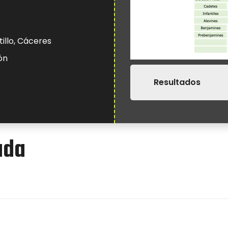
illo, Cáceres
ón
Resultados
ada