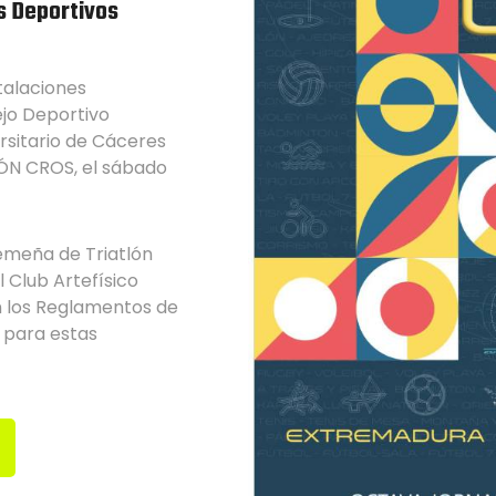
s Deportivos
talaciones
ejo Deportivo
versitario de Cáceres
TLÓN CROS, el sábado
emeña de Triatlón
l Club Artefísico
n los Reglamentos de
 para estas