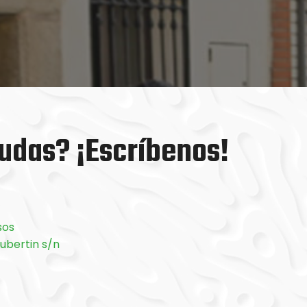
udas? ¡Escríbenos!
sos
oubertin s/n