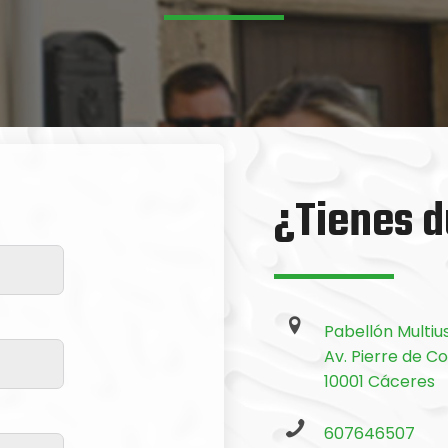
¿Tienes d
Pabellón Multiu
Av. Pierre de C
10001 Cáceres
607646507