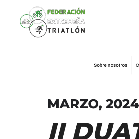
Sobre nosotros
C
MARZO, 202
II DU