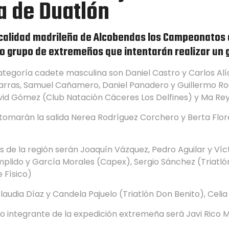
 de Duatlón
ocalidad madrileña de Alcobendas los Campeonatos 
ido grupo de extremeños que intentarán realizar un 
egoría cadete masculina son Daniel Castro y Carlos Alía
Parras, Samuel Cañamero, Daniel Panadero y Guillermo Ro
vid Gómez (Club Natación Cáceres Los Delfines) y Ma Rey 
tomarán la salida Nerea Rodríguez Corchero y Berta Flores
s de la región serán Joaquín Vázquez, Pedro Aguilar y Víc
mplido y García Morales (Capex), Sergio Sánchez (Triatlón
 Físico)
udia Díaz y Candela Pajuelo (Triatlón Don Benito), Celia 
ico integrante de la expedición extremeña será Javi Rico 