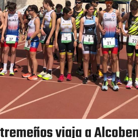
xtremeños viaja a Alcoben