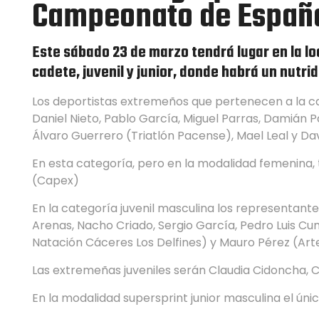
Campeonato de España
Este sábado 23 de marzo tendrá lugar en la l
cadete, juvenil y junior, donde habrá un nutr
Los deportistas extremeños que pertenecen a la cat
Daniel Nieto, Pablo García, Miguel Parras, Damián 
Álvaro Guerrero (Triatlón Pacense), Mael Leal y Da
En esta categoría, pero en la modalidad femenina, 
(Capex)
En la categoría juvenil masculina los representante
Arenas, Nacho Criado, Sergio García, Pedro Luis Cu
Natación Cáceres Los Delfines) y Mauro Pérez (Arte
Las extremeñas juveniles serán Claudia Cidoncha, Cla
En la modalidad supersprint junior masculina el ún