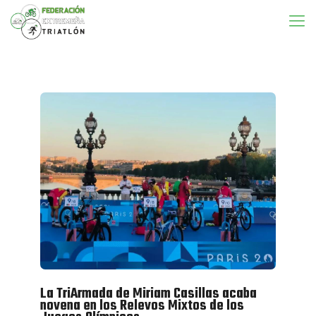
La TriArmada de Miriam Casillas acaba
novena en los Relevos Mixtos de los