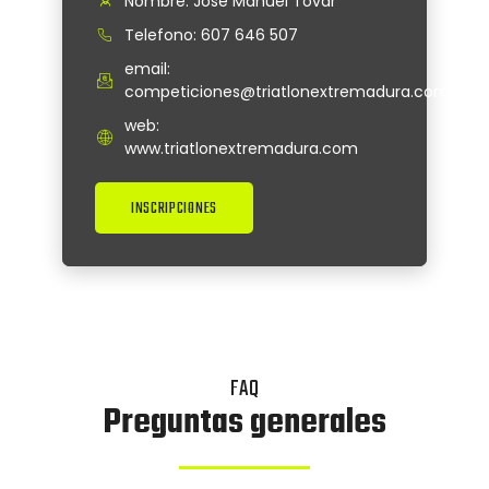
Nombre: José Manuel Tovar
Telefono: 607 646 507
email:
competiciones@triatlonextremadura.com
web:
www.triatlonextremadura.com
INSCRIPCIONES
FAQ
Preguntas generales