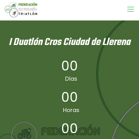
I Duatlón Cros Ciudad de Llerena
00
Días
00
Horas
00